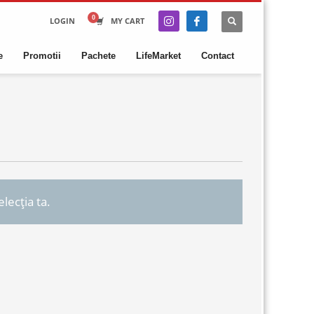
LOGIN
MY CART
e
Promotii
Pachete
LifeMarket
Contact
lecția ta.