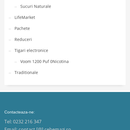
Sucuri Naturale
LifeMarket
Pachete
Reduceri
Tigari electronice
Voom 1200 Puf 0Nicotina
Traditionale
Contacteaza-ne:
Tel: 0232 216 347
Email: contact [@] cebemazi.ro