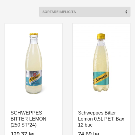
SCHWEPPES
Schweppes Bitter
BITTER LEMON
Lemon 0.5L PET, Bax
(250 ST*24)
12 buc
129,37
lei
74,69
lei