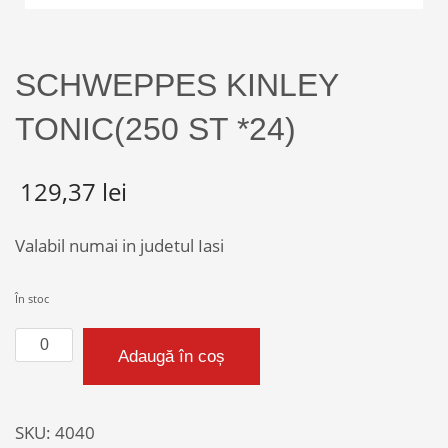
SCHWEPPES KINLEY
TONIC(250 ST *24)
129,37
lei
Valabil numai in judetul Iasi
În stoc
Cantitate
Adaugă în coș
SCHWEPPES
KINLEY
TONIC(250
SKU:
4040