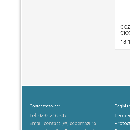
COZ
CIO
18,
Contacteaza-ne:
Pagini ut
Tel: 0232 216 347
Termeni
Email: contact [@] cebemazi.ro
Protect