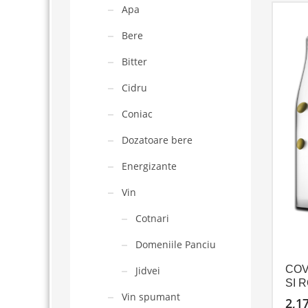
Apa
Bere
Bitter
Cidru
Coniac
Dozatoare bere
Energizante
Vin
Cotnari
Domeniile Panciu
COV
Jidvei
SI R
Vin spumant
2,1