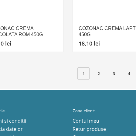
ONAC CREMA
COZONAC CREMA LAPT
COLATA ROM 450G
450G
10
lei
18,10
lei
2
3
4
1
ile
Zona client:
 si conditii
Contul meu
ia datelor
Retur produse