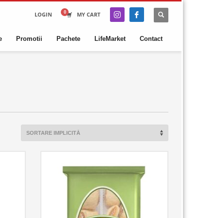
LOGIN
MY CART
e
Promotii
Pachete
LifeMarket
Contact