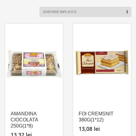
AMANDINA
FOI CREMSNIT
CIOCOLATA
380G(1*12)
250G(1*8)
13,08
lei
13,32
lei