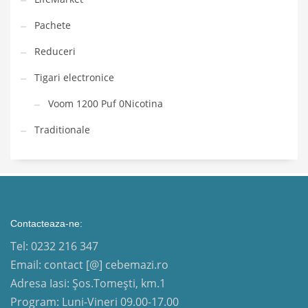
Pachete
Reduceri
Tigari electronice
Voom 1200 Puf 0Nicotina
Traditionale
Contacteaza-ne:
Tel: 0232 216 347
Email: contact [@] cebemazi.ro
Adresa Iasi: Șos.Tomești, km.1
Program: Luni-Vineri 09.00-17.00