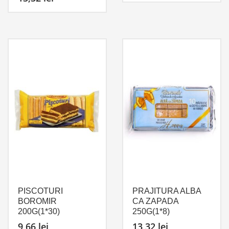
PISCOTURI
PRAJITURA ALBA
BOROMIR
CA ZAPADA
200G(1*30)
250G(1*8)
9,66
lei
13,32
lei