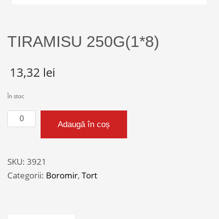
TIRAMISU 250G(1*8)
13,32
lei
În stoc
Cantitate
Adaugă în coș
TIRAMISU
250G(1*8)
SKU:
3921
Categorii:
Boromir
,
Tort