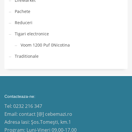
LifeMarket
Pachete
Reduceri
Tigari electronice
Voom 1200 Puf 0Nicotina
Traditionale
Contacteaza-ne:
Tel: 0232 216 347
Email: contact [@] cebemazi.ro
Adresa Iasi: Șos.Tomești, km.1
Program: Luni-Vineri 09.00-17.00