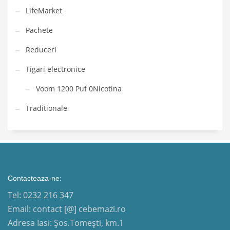
LifeMarket
Pachete
Reduceri
Tigari electronice
Voom 1200 Puf 0Nicotina
Traditionale
Contacteaza-ne:
Tel: 0232 216 347
Email: contact [@] cebemazi.ro
Adresa Iasi: Șos.Tomești, km.1