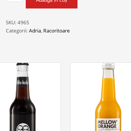
Adaugă în coș
ADRIA
TUTTI
FRUTTI
SKU:
4965
2.5L
Categorii:
Adria
,
Racoritoare
PET
BAX