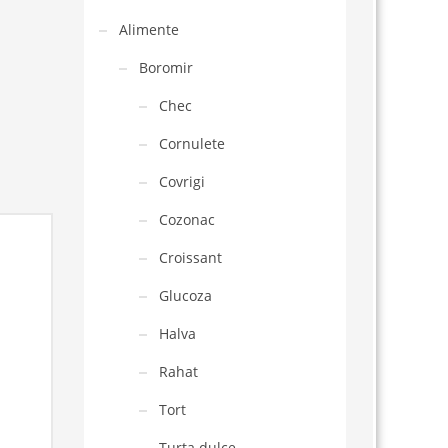
Alimente
Boromir
Chec
Cornulete
Covrigi
Cozonac
Croissant
Glucoza
Halva
Rahat
Tort
Turta dulce