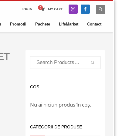
LOGIN
MY CART
e
Promotii
Pachete
LifeMarket
Contact
ET
COȘ
Nu ai niciun produs în coș.
CATEGORII DE PRODUSE