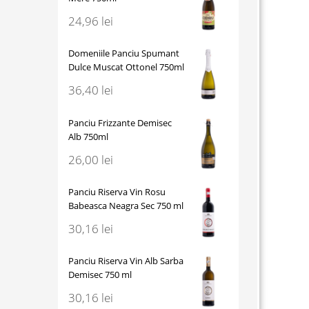
24,96
lei
Domeniile Panciu Spumant
Dulce Muscat Ottonel 750ml
36,40
lei
Panciu Frizzante Demisec
Alb 750ml
26,00
lei
Panciu Riserva Vin Rosu
Babeasca Neagra Sec 750 ml
30,16
lei
Panciu Riserva Vin Alb Sarba
Demisec 750 ml
30,16
lei