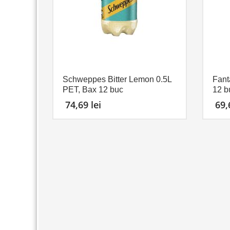
Schweppes Bitter Lemon 0.5L
Fant
PET, Bax 12 buc
12 b
74,69
lei
69