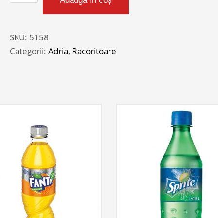
Adaugă în coș
ADRIA
TUTTI
FRUTTI
SKU:
5158
0.5L
Categorii:
Adria
,
Racoritoare
PET
BAX