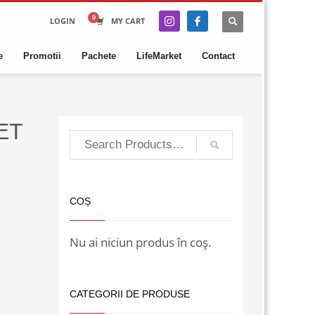
LOGIN
MY CART
e
Promotii
Pachete
LifeMarket
Contact
ET
COȘ
Nu ai niciun produs în coș.
CATEGORII DE PRODUSE