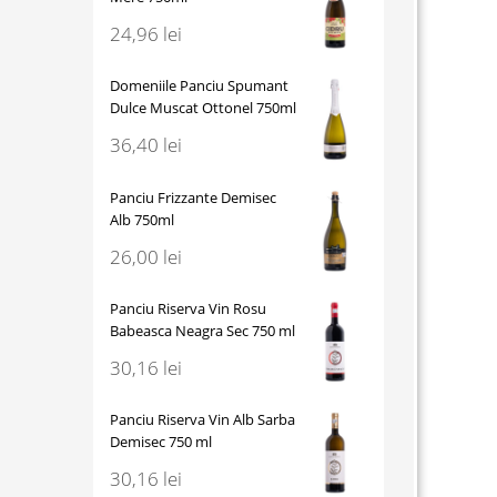
24,96
lei
Domeniile Panciu Spumant
Dulce Muscat Ottonel 750ml
36,40
lei
Panciu Frizzante Demisec
Alb 750ml
26,00
lei
Panciu Riserva Vin Rosu
Babeasca Neagra Sec 750 ml
30,16
lei
Panciu Riserva Vin Alb Sarba
Demisec 750 ml
30,16
lei