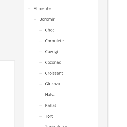
Alimente
Boromir
Chec
Cornulete
Covrigi
Cozonac
Croissant
Glucoza
Halva
Rahat
Tort
Turta dulce