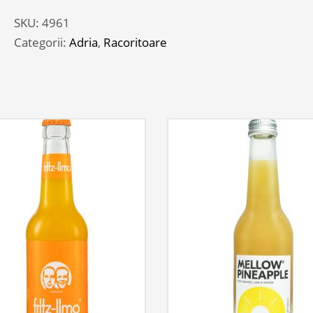
2.5L
SKU:
4961
PET
Categorii:
Adria
,
Racoritoare
BAX