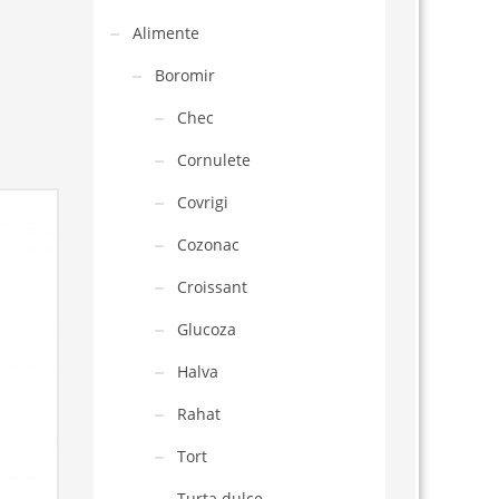
Alimente
Boromir
Chec
Cornulete
Covrigi
Cozonac
Croissant
Glucoza
Halva
Rahat
Tort
Turta dulce