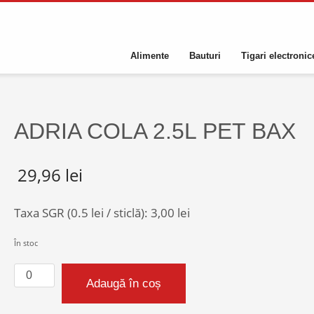
Alimente
Bauturi
Tigari electronic
ADRIA COLA 2.5L PET BAX
29,96
lei
Taxa SGR (0.5 lei / sticlă):
3,00
lei
În stoc
Cantitate
Adaugă în coș
ADRIA
COLA