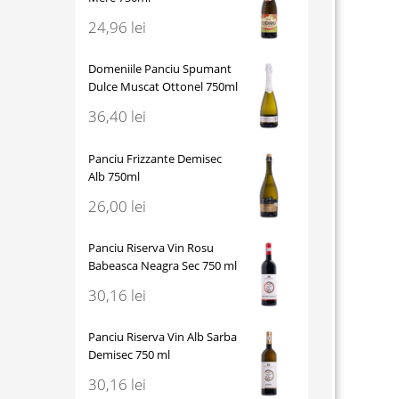
24,96
lei
Domeniile Panciu Spumant
Dulce Muscat Ottonel 750ml
36,40
lei
Panciu Frizzante Demisec
Alb 750ml
26,00
lei
Panciu Riserva Vin Rosu
Babeasca Neagra Sec 750 ml
30,16
lei
Panciu Riserva Vin Alb Sarba
Demisec 750 ml
30,16
lei