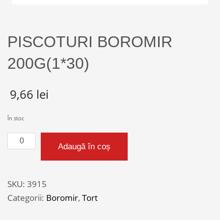
PISCOTURI BOROMIR
200G(1*30)
9,66
lei
În stoc
Cantitate
Adaugă în coș
PISCOTURI
BOROMIR
200G(1*30)
SKU:
3915
Categorii:
Boromir
,
Tort