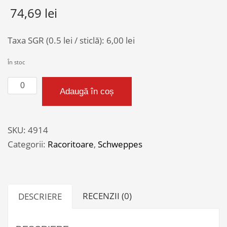
74,69
lei
Taxa SGR (0.5 lei / sticlă):
6,00
lei
În stoc
Cantitate
Adaugă în coș
SCHWEPPES
KINLEY
500PET*12
SKU:
4914
Categorii:
Racoritoare
,
Schweppes
RECENZII (0)
DESCRIERE