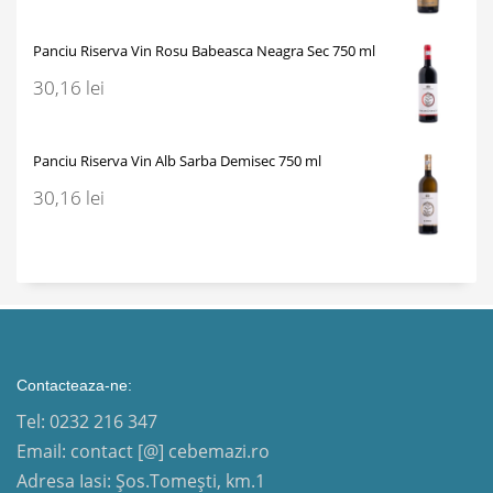
Panciu Riserva Vin Rosu Babeasca Neagra Sec 750 ml
30,16
lei
Panciu Riserva Vin Alb Sarba Demisec 750 ml
30,16
lei
Contacteaza-ne:
Tel: 0232 216 347
Email: contact [@] cebemazi.ro
Adresa Iasi: Șos.Tomești, km.1