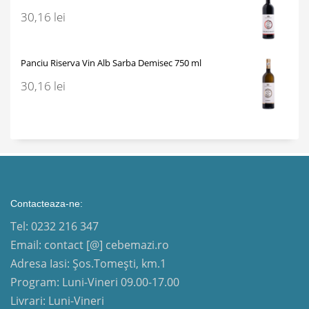
30,16
lei
Panciu Riserva Vin Alb Sarba Demisec 750 ml
30,16
lei
Contacteaza-ne:
Tel: 0232 216 347
Email: contact [@] cebemazi.ro
Adresa Iasi: Șos.Tomești, km.1
Program: Luni-Vineri 09.00-17.00
Livrari: Luni-Vineri