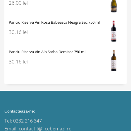
26,00
lei
Panciu Riserva Vin Rosu Babeasca Neagra Sec 750 ml
30,16
lei
Panciu Riserva Vin Alb Sarba Demisec 750 ml
30,16
lei
Contacteaza-ne:
Tel: 0232 216 347
Email: contact [@] cebemazi.ro