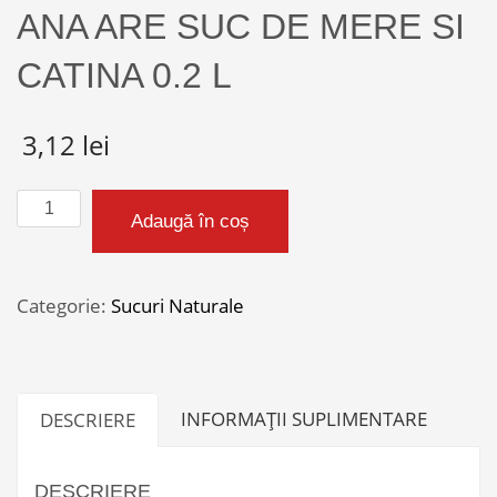
ANA ARE SUC DE MERE SI
CATINA 0.2 L
3,12
lei
Cantitate
Adaugă în coș
ANA
ARE
SUC
Categorie:
Sucuri Naturale
DE
MERE
SI
INFORMAȚII SUPLIMENTARE
DESCRIERE
CATINA
0.2
L
DESCRIERE