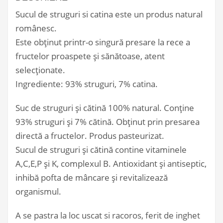
Sucul de struguri si catina este un produs natural
românesc.
Este obținut printr-o singură presare la rece a
fructelor proaspete și sănătoase, atent
selecționate.
Ingrediente: 93% struguri, 7% catina.
Suc de struguri şi cătină 100% natural. Conţine
93% struguri şi 7% cătină. Obținut prin presarea
directă a fructelor. Produs pasteurizat.
Sucul de struguri şi cătină contine vitaminele
A,C,E,P și K, complexul B. Antioxidant și antiseptic,
inhibă pofta de mâncare și revitalizează
organismul.
A se pastra la loc uscat si racoros, ferit de inghet