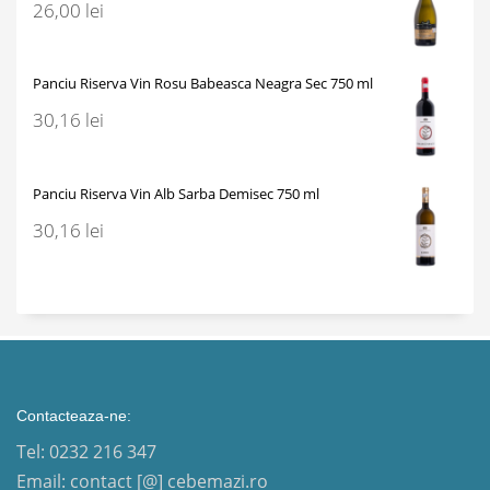
26,00
lei
Panciu Riserva Vin Rosu Babeasca Neagra Sec 750 ml
30,16
lei
Panciu Riserva Vin Alb Sarba Demisec 750 ml
30,16
lei
Contacteaza-ne:
Tel: 0232 216 347
Email: contact [@] cebemazi.ro