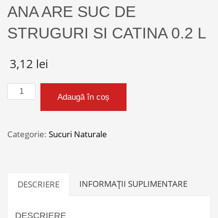
ANA ARE SUC DE
STRUGURI SI CATINA 0.2 L
3,12
lei
Cantitate
Adaugă în coș
ANA
ARE
SUC
Categorie:
Sucuri Naturale
DE
STRUGURI
SI
INFORMAȚII SUPLIMENTARE
DESCRIERE
CATINA
0.2
L
DESCRIERE