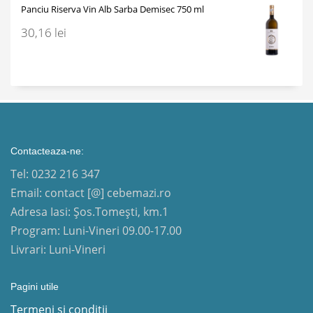
Panciu Riserva Vin Alb Sarba Demisec 750 ml
30,16
lei
Contacteaza-ne:
Tel: 0232 216 347
Email: contact [@] cebemazi.ro
Adresa Iasi: Șos.Tomești, km.1
Program: Luni-Vineri 09.00-17.00
Livrari: Luni-Vineri
Pagini utile
Termeni si conditii