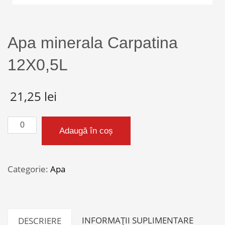
Apa minerala Carpatina
12X0,5L
21,25
lei
Cantitate
Adaugă în coș
Apa
minerala
Carpatina
Categorie:
Apa
12X0,5L
INFORMAȚII SUPLIMENTARE
DESCRIERE