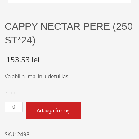
CAPPY NECTAR PERE (250
ST*24)
153,53
lei
Valabil numai in judetul Iasi
În stoc
Cantitate
Adaugă în coș
CAPPY
NECTAR
PERE
SKU:
2498