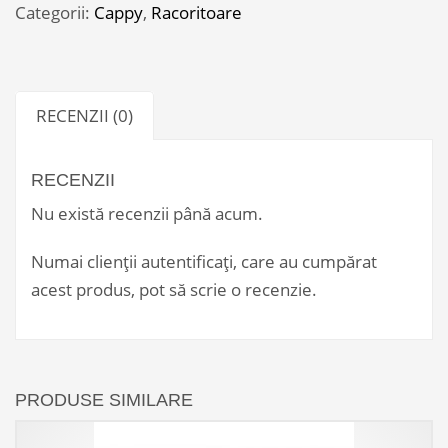
(250
Categorii:
Cappy
,
Racoritoare
ST*24)
RECENZII (0)
RECENZII
Nu există recenzii până acum.
Numai clienții autentificați, care au cumpărat
acest produs, pot să scrie o recenzie.
PRODUSE SIMILARE