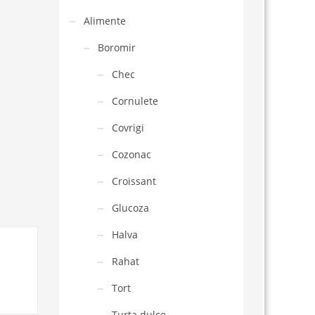
Alimente
Boromir
Chec
Cornulete
Covrigi
Cozonac
Croissant
Glucoza
Halva
Rahat
Tort
Turta dulce