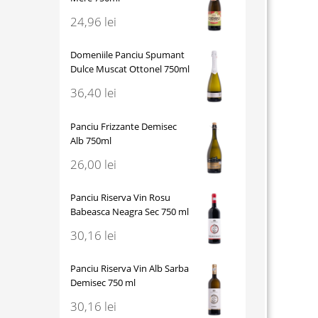
24,96
lei
Domeniile Panciu Spumant
Dulce Muscat Ottonel 750ml
36,40
lei
Panciu Frizzante Demisec
Alb 750ml
26,00
lei
Panciu Riserva Vin Rosu
Babeasca Neagra Sec 750 ml
30,16
lei
Panciu Riserva Vin Alb Sarba
Demisec 750 ml
30,16
lei