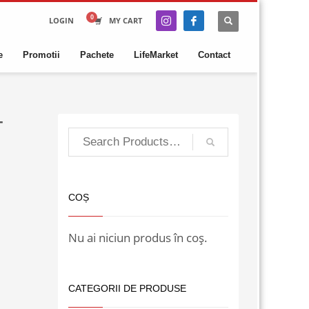
LOGIN
MY CART
e
Promotii
Pachete
LifeMarket
Contact
T
COȘ
Nu ai niciun produs în coș.
CATEGORII DE PRODUSE