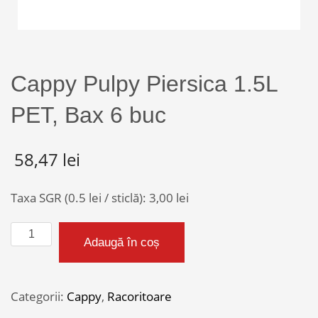
Cappy Pulpy Piersica 1.5L
PET, Bax 6 buc
58,47
lei
Taxa SGR (0.5 lei / sticlă):
3,00
lei
Cantitate
Adaugă în coș
Cappy
Pulpy
Piersica
Categorii:
Cappy
,
Racoritoare
1.5L