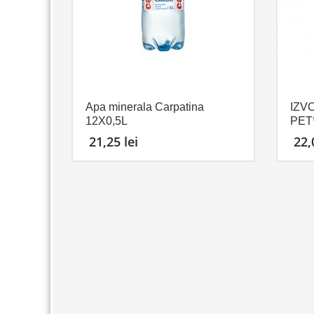
Apa minerala Carpatina
IZV
12X0,5L
PET
21,25
lei
22