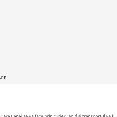
ARE
vrarea apei se va face prin curier rapid si transportul va fi