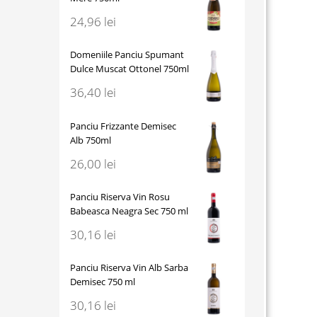
24,96
lei
Domeniile Panciu Spumant
Dulce Muscat Ottonel 750ml
36,40
lei
Panciu Frizzante Demisec
Alb 750ml
26,00
lei
Panciu Riserva Vin Rosu
Babeasca Neagra Sec 750 ml
30,16
lei
Panciu Riserva Vin Alb Sarba
Demisec 750 ml
30,16
lei