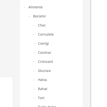
Alimente
Boromir
Chec
Cornulete
Covrigi
Cozonac
Croissant
Glucoza
Halva
Rahat
Tort
Turta dulce