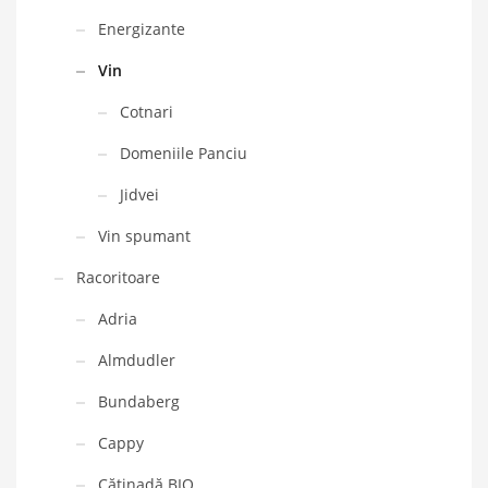
Energizante
Vin
Cotnari
Domeniile Panciu
Jidvei
Vin spumant
Racoritoare
Adria
Almdudler
Bundaberg
Cappy
Cătinadă BIO