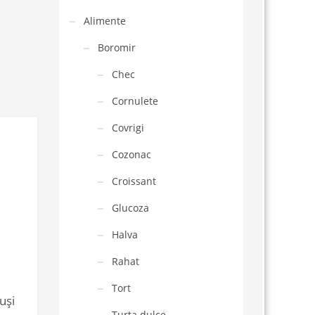
Alimente
Boromir
Chec
Cornulete
Covrigi
Cozonac
Croissant
Glucoza
Halva
Rahat
Tort
uși
Turta dulce