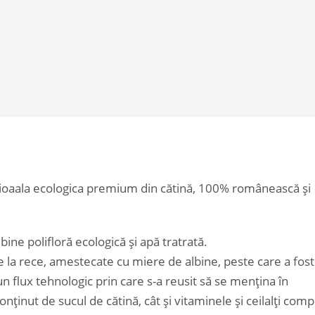
oaala ecologica premium din cătină, 100% românească și
bine polifloră ecologică și apă tratrată.
e la rece, amestecate cu miere de albine, peste care a fost
n flux tehnologic prin care s-a reusit să se mențina în
conținut de sucul de cătină, cât și vitaminele și ceilalți comp