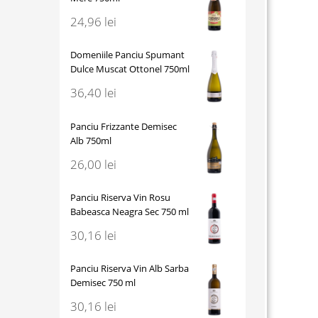
24,96
lei
Domeniile Panciu Spumant
Dulce Muscat Ottonel 750ml
36,40
lei
Panciu Frizzante Demisec
Alb 750ml
26,00
lei
Panciu Riserva Vin Rosu
Babeasca Neagra Sec 750 ml
30,16
lei
Panciu Riserva Vin Alb Sarba
Demisec 750 ml
30,16
lei