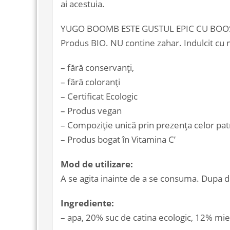
ai acestuia.
YUGO BOOMB ESTE GUSTUL EPIC CU BOOS
Produs BIO. NU contine zahar. Indulcit cu 
– fără conservanți,
– fără coloranți
– Certificat Ecologic
– Produs vegan
– Compoziție unică prin prezența celor pat
– Produs bogat în Vitamina C’
Mod de utilizare:
A se agita inainte de a se consuma. Dupa des
Ingrediente:
– apa, 20% suc de catina ecologic, 12% mie