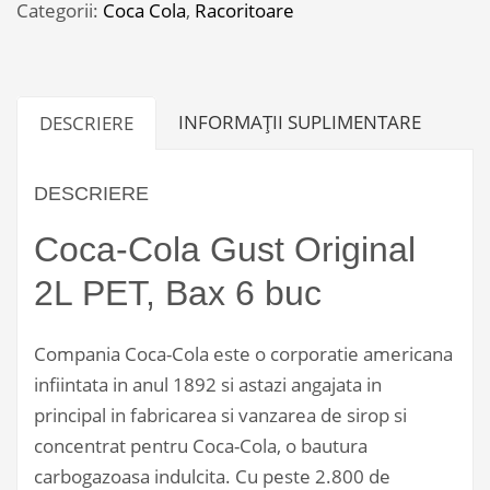
Original
Categorii:
Coca Cola
,
Racoritoare
2L
PET,
Bax
INFORMAȚII SUPLIMENTARE
DESCRIERE
6
buc
DESCRIERE
Coca-Cola Gust Original
2L PET, Bax 6 buc
Compania Coca-Cola este o corporatie americana
infiintata in anul 1892 si astazi angajata in
principal in fabricarea si vanzarea de sirop si
concentrat pentru Coca-Cola, o bautura
carbogazoasa indulcita. Cu peste 2.800 de