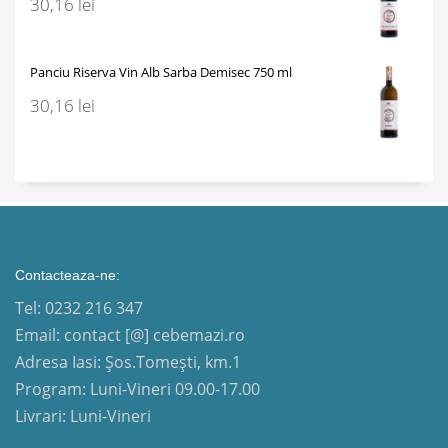
30,16
lei
Panciu Riserva Vin Alb Sarba Demisec 750 ml
30,16
lei
Contacteaza-ne:
Tel: 0232 216 347
Email: contact [@] cebemazi.ro
Adresa Iasi: Șos.Tomești, km.1
Program: Luni-Vineri 09.00-17.00
Livrari: Luni-Vineri