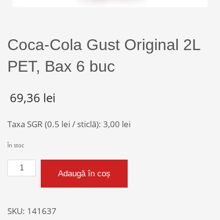
Coca-Cola Gust Original 2L
PET, Bax 6 buc
69,36
lei
Taxa SGR (0.5 lei / sticlă):
3,00
lei
În stoc
Cantitate
Adaugă în coș
Coca-
Cola
Gust
SKU:
141637