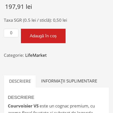
197,91
lei
Taxa SGR (0.5 lei / sticlă):
0,50
lei
Cantitate
Adaugă în coș
COGNAC
COURVOIER
VS
Categorie:
LifeMarket
1L
INFORMAȚII SUPLIMENTARE
DESCRIERE
DESCRIERE
Courvoisier VS
este un cognac premium, cu
arome floral-fructate si substrat de legenda,