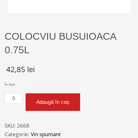
COLOCVIU BUSUIOACA
0.75L
42,85
lei
În stoc
Cantitate
Adaugă în coș
COLOCVIU
BUSUIOACA
0.75L
SKU:
2668
Categorie:
Vin spumant