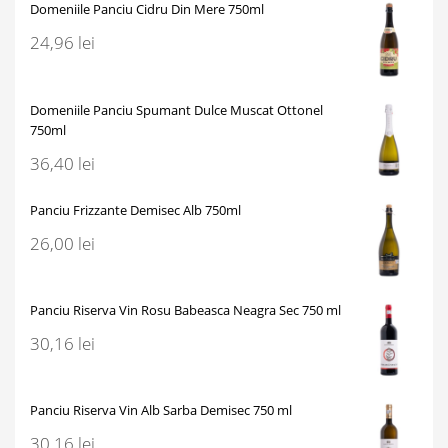
Domeniile Panciu Cidru Din Mere 750ml
24,96
lei
Domeniile Panciu Spumant Dulce Muscat Ottonel
750ml
36,40
lei
Panciu Frizzante Demisec Alb 750ml
26,00
lei
Panciu Riserva Vin Rosu Babeasca Neagra Sec 750 ml
30,16
lei
Panciu Riserva Vin Alb Sarba Demisec 750 ml
30,16
lei