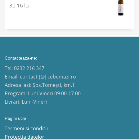
30,16
lei
Contacteaza-ne:
Tel: 0232 216 347
Email: contact [@] cebemazi.ro
Adresa Iasi: Șos.Tomești, km.1
Program: Luni-Vineri 09.00-17.00
Livrari: Luni-Vineri
Pagini utile
Termeni si conditii
Protectia datelor