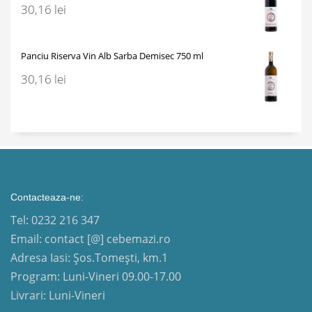
30,16
lei
Panciu Riserva Vin Alb Sarba Demisec 750 ml
30,16
lei
Contacteaza-ne:
Tel: 0232 216 347
Email: contact [@] cebemazi.ro
Adresa Iasi: Șos.Tomești, km.1
Program: Luni-Vineri 09.00-17.00
Livrari: Luni-Vineri