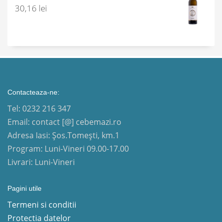
30,16
lei
Contacteaza-ne:
Tel: 0232 216 347
Email: contact [@] cebemazi.ro
Adresa Iasi: Șos.Tomești, km.1
Program: Luni-Vineri 09.00-17.00
Livrari: Luni-Vineri
Pagini utile
Termeni si conditii
Protectia datelor