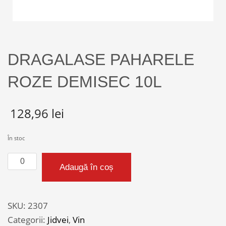
DRAGALASE PAHARELE
ROZE DEMISEC 10L
128,96
lei
În stoc
Cantitate
Adaugă în coș
DRAGALASE
PAHARELE
ROZE
SKU:
2307
DEMISEC
Categorii:
Jidvei
,
Vin