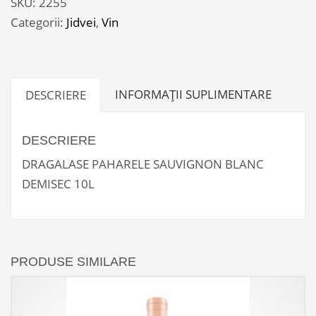
SKU:
2255
BLANC
Categorii:
Jidvei
,
Vin
DEMISEC
10L
INFORMAȚII SUPLIMENTARE
DESCRIERE
DESCRIERE
DRAGALASE PAHARELE SAUVIGNON BLANC
DEMISEC 10L
PRODUSE SIMILARE