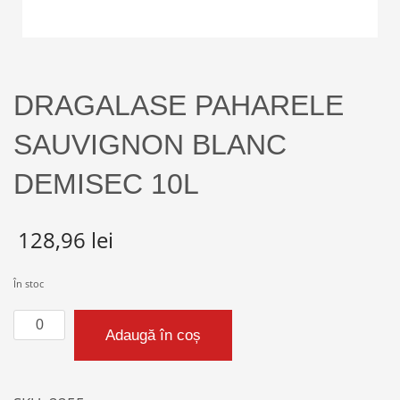
DRAGALASE PAHARELE
SAUVIGNON BLANC
DEMISEC 10L
128,96
lei
În stoc
Cantitate
Adaugă în coș
DRAGALASE
PAHARELE
SAUVIGNON