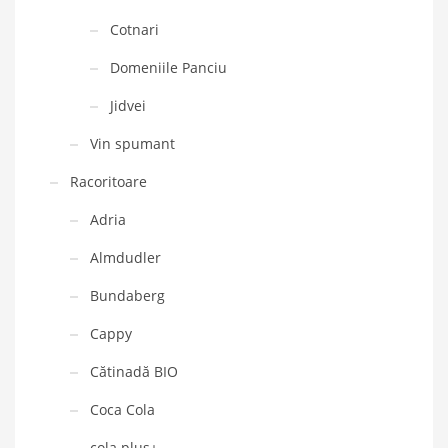
Cotnari
Domeniile Panciu
Jidvei
Vin spumant
Racoritoare
Adria
Almdudler
Bundaberg
Cappy
Cătinadă BIO
Coca Cola
cola plus+