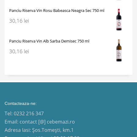
Panciu Riserva Vin Rosu Babeasca Neagra Sec 750 ml
30,16
lei
Panciu Riserva Vin Alb Sarba Demisec 750 ml
30,16
lei
Contacteaza-ne:
Tel: 0232 216 347
Email: contact [@] cebemazi.ro
Adresa Iasi: Șos.Tomești, km.1