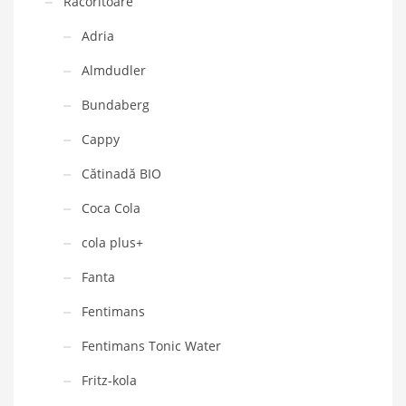
Racoritoare
Adria
Almdudler
Bundaberg
Cappy
Cătinadă BIO
Coca Cola
cola plus+
Fanta
Fentimans
Fentimans Tonic Water
Fritz-kola