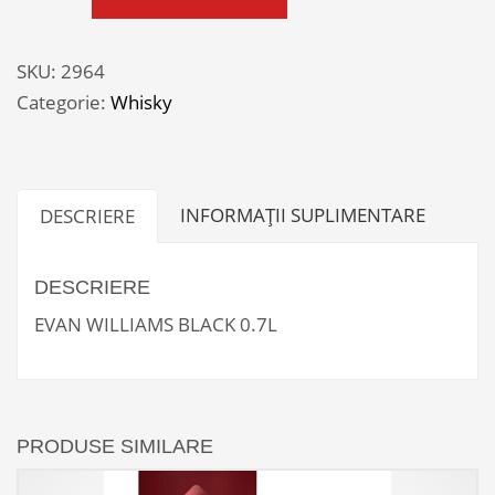
EVAN
WILLIAMS
BLACK
SKU:
2964
0.7L
Categorie:
Whisky
INFORMAȚII SUPLIMENTARE
DESCRIERE
DESCRIERE
EVAN WILLIAMS BLACK 0.7L
PRODUSE SIMILARE