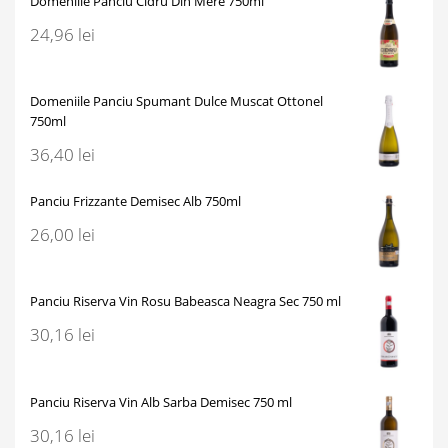
Domeniile Panciu Cidru Din Mere 750ml
24,96
lei
Domeniile Panciu Spumant Dulce Muscat Ottonel
750ml
36,40
lei
Panciu Frizzante Demisec Alb 750ml
26,00
lei
Panciu Riserva Vin Rosu Babeasca Neagra Sec 750 ml
30,16
lei
Panciu Riserva Vin Alb Sarba Demisec 750 ml
30,16
lei