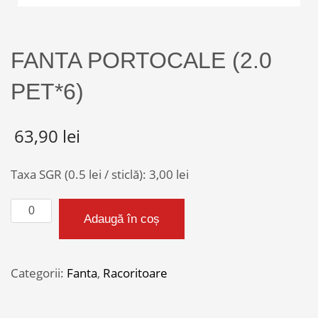
FANTA PORTOCALE (2.0
PET*6)
63,90
lei
Taxa SGR (0.5 lei / sticlă):
3,00
lei
Cantitate
Adaugă în coș
FANTA
PORTOCALE
(2.0
Categorii:
Fanta
,
Racoritoare
PET*6)