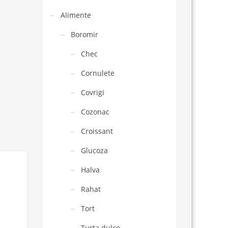
Alimente
Boromir
Chec
Cornulete
Covrigi
Cozonac
Croissant
Glucoza
Halva
Rahat
Tort
Turta dulce