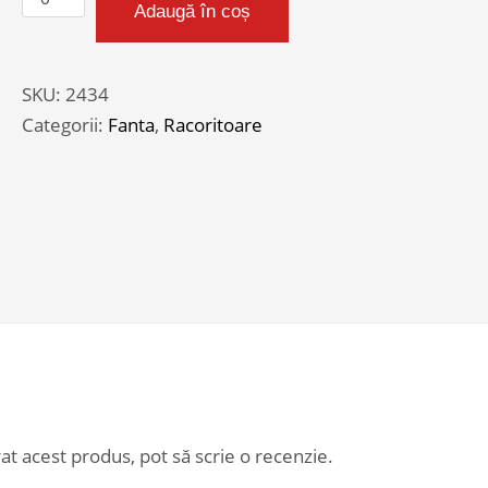
Adaugă în coș
FANTA
PORTOCALE
(250
SKU:
2434
ST*24)
Categorii:
Fanta
,
Racoritoare
at acest produs, pot să scrie o recenzie.