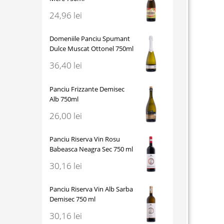
24,96
lei
Domeniile Panciu Spumant
Dulce Muscat Ottonel 750ml
36,40
lei
Panciu Frizzante Demisec
Alb 750ml
26,00
lei
Panciu Riserva Vin Rosu
Babeasca Neagra Sec 750 ml
30,16
lei
Panciu Riserva Vin Alb Sarba
Demisec 750 ml
30,16
lei