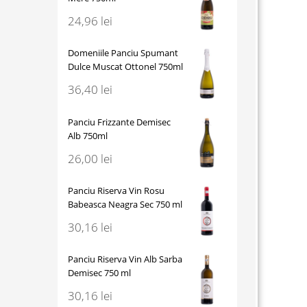
24,96
lei
Domeniile Panciu Spumant
Dulce Muscat Ottonel 750ml
36,40
lei
Panciu Frizzante Demisec
Alb 750ml
26,00
lei
Panciu Riserva Vin Rosu
Babeasca Neagra Sec 750 ml
30,16
lei
Panciu Riserva Vin Alb Sarba
Demisec 750 ml
30,16
lei