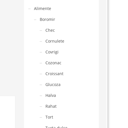
Alimente
Boromir
Chec
Cornulete
Covrigi
Cozonac
Croissant
Glucoza
Halva
Rahat
Tort
Turta dulce