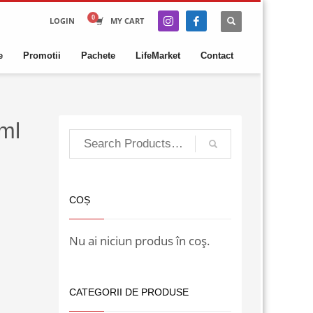
LOGIN
MY CART
e
Promotii
Pachete
LifeMarket
Contact
ml
COȘ
Nu ai niciun produs în coș.
CATEGORII DE PRODUSE