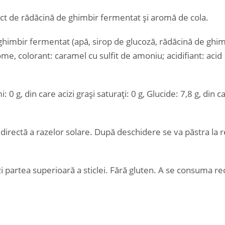
ct de rădăcină de ghimbir fermentat și aromă de cola.
himbir fermentat (apă, sirop de glucoză, rădăcină de ghim
me, colorant: caramel cu sulfit de amoniu; acidifiant: acid
 0 g, din care acizi grași saturați: 0 g, Glucide: 7,8 g, din c
.
a directă a razelor solare. După deschidere se va păstra la 
 partea superioară a sticlei. Fără gluten. A se consuma re