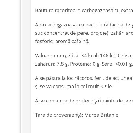
Băutură răcoritoare carbogazoasă cu extra
Apă carbogazoasă, extract de rădăcină de g
suc concentrat de pere, drojdie), zahăr, aro
fosforic; aromă cafeină.
Valoare energetică: 34 kcal (146 kJ), Grăsimi:
zaharuri: 7,8 g, Proteine: 0 g, Sare: <0,01 g
A se păstra la loc răcoros, ferit de acțiune
și se va consuma în cel mult 3 zile.
A se consuma de preferință înainte de: vezi
Țara de proveniență: Marea Britanie