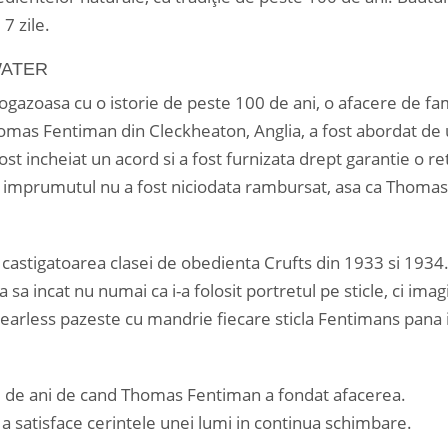
7 zile.
WATER
gazoasa cu o istorie de peste 100 de ani, o afacere de fam
homas Fentiman din Cleckheaton, Anglia, a fost abordat de
t incheiat un acord si a fost furnizata drept garantie o re
 imprumutul nu a fost niciodata rambursat, asa ca Thomas
t castigatoarea clasei de obedienta Crufts din 1933 si 1934
a incat nu numai ca i-a folosit portretul pe sticle, ci ima
Fearless pazeste cu mandrie fiecare sticla Fentimans pana 
0 de ani de cand Thomas Fentiman a fondat afacerea.
a satisface cerintele unei lumi in continua schimbare.