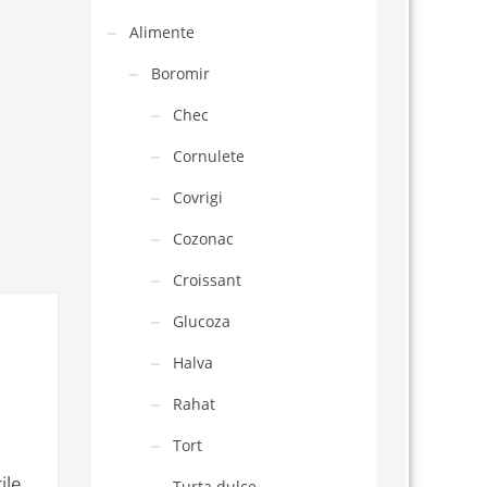
Alimente
Boromir
Chec
Cornulete
Covrigi
Cozonac
Croissant
Glucoza
Halva
Rahat
Tort
ile
Turta dulce