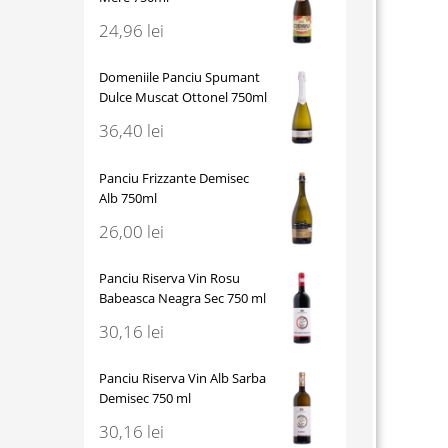
24,96
lei
Domeniile Panciu Spumant
Dulce Muscat Ottonel 750ml
36,40
lei
Panciu Frizzante Demisec
Alb 750ml
26,00
lei
Panciu Riserva Vin Rosu
Babeasca Neagra Sec 750 ml
30,16
lei
Panciu Riserva Vin Alb Sarba
Demisec 750 ml
30,16
lei