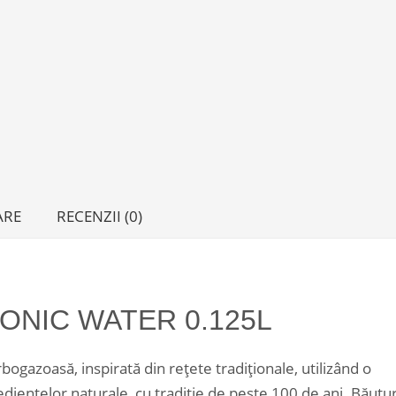
ARE
RECENZII (0)
ONIC WATER 0.125L
gazoasă, inspirată din rețete tradiționale, utilizând o
dientelor naturale, cu tradiție de peste 100 de ani. Băutur