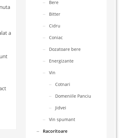
Bere
inuta
Bitter
Cidru
lat a
Coniac
Dozatoare bere
sunt
Energizante
Vin
Cotnari
act
Domeniile Panciu
Jidvei
Vin spumant
Racoritoare