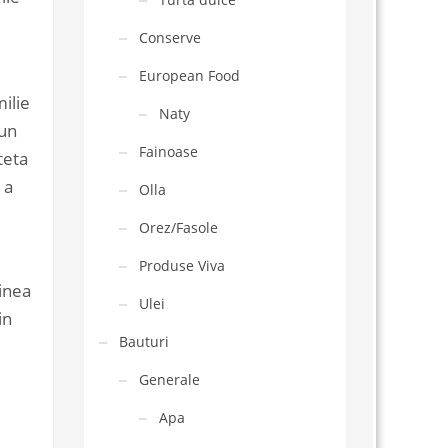
Conserve
European Food
ilie
Naty
 un
Fainoase
teta
 a
Olla
Orez/Fasole
.
Produse Viva
ginea
Ulei
in
Bauturi
Generale
Apa