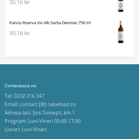
30,16
lei
Panciu Riserva Vin Alb Sarba Demisec 750 ml
30,16
lei
Contacteaza-ne:
Tel: 0232 216 347
Email: contact [@] cebemazi.ro
Adresa Iasi: Șos.Tomești, km.1
Program: Luni-Vineri 09.00-17.00
Livrari: Luni-Vineri