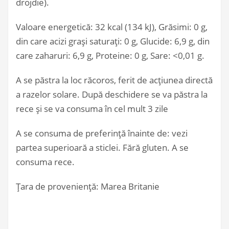
drojdie).
Valoare energetică: 32 kcal (134 kJ), Grăsimi: 0 g,
din care acizi grași saturați: 0 g, Glucide: 6,9 g, din
care zaharuri: 6,9 g, Proteine: 0 g, Sare: <0,01 g.
A se păstra la loc răcoros, ferit de acțiunea directă
a razelor solare. După deschidere se va păstra la
rece și se va consuma în cel mult 3 zile
A se consuma de preferință înainte de: vezi
partea superioară a sticlei. Fără gluten. A se
consuma rece.
Țara de proveniență: Marea Britanie