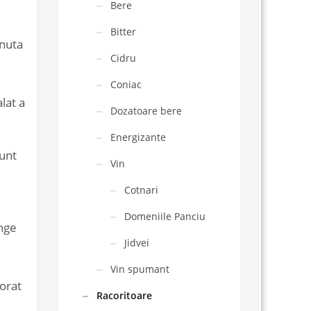
Bere
Bitter
inuta
Cidru
Coniac
lat a
Dozatoare bere
Energizante
sunt
Vin
Cotnari
Domeniile Panciu
ange
Jidvei
Vin spumant
lorat
Racoritoare