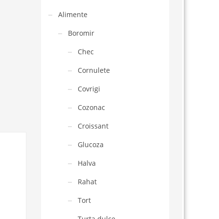
Alimente
Boromir
Chec
Cornulete
Covrigi
Cozonac
Croissant
Glucoza
Halva
Rahat
Tort
Turta dulce