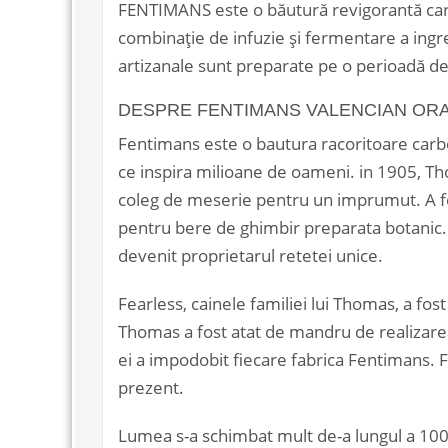
FENTIMANS este o băutură revigorantă carbo
combinație de infuzie și fermentare a ingre
artizanale sunt preparate pe o perioadă de 
DESPRE FENTIMANS VALENCIAN OR
Fentimans este o bautura racoritoare carbo
ce inspira milioane de oameni. in 1905, T
coleg de meserie pentru un imprumut. A fos
pentru bere de ghimbir preparata botanic.
devenit proprietarul retetei unice.
Fearless, cainele familiei lui Thomas, a fos
Thomas a fost atat de mandru de realizarea s
ei a impodobit fiecare fabrica Fentimans. 
prezent.
Lumea s-a schimbat mult de-a lungul a 10