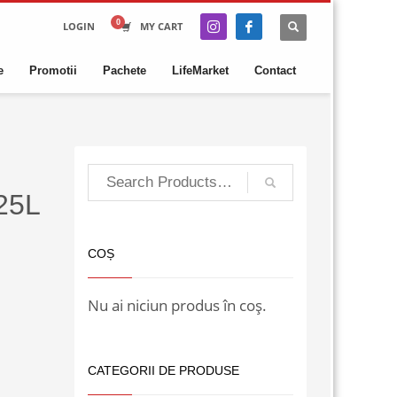
LOGIN
MY CART
e
Promotii
Pachete
LifeMarket
Contact
25L
COȘ
Nu ai niciun produs în coș.
CATEGORII DE PRODUSE