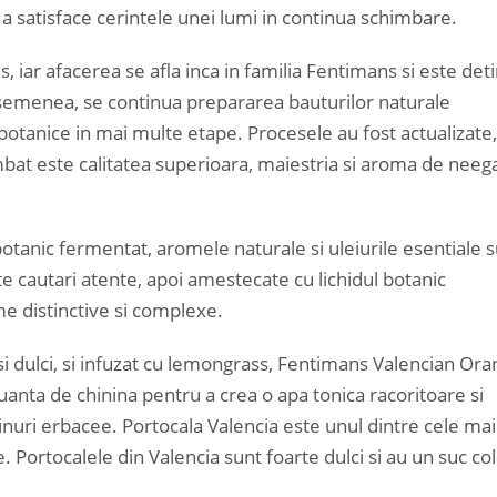
a satisface cerintele unei lumi in continua schimbare.
, iar afacerea se afla inca in familia Fentimans si este det
semenea, se continua prepararea bauturilor naturale
 botanice in mai multe etape. Procesele au fost actualizate,
imbat este calitatea superioara, maiestria si aroma de neega
botanic fermentat, aromele naturale si uleiurile esentiale 
e cautari atente, apoi amestecate cu lichidul botanic
me distinctive si complexe.
si dulci, si infuzat cu lemongrass, Fentimans Valencian Or
anta de chinina pentru a crea o apa tonica racoritoare si
inuri erbacee. Portocala Valencia este unul dintre cele mai
Portocalele din Valencia sunt foarte dulci si au un suc co