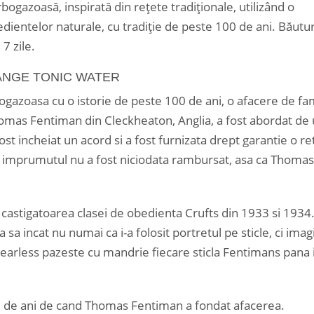
gazoasă, inspirată din rețete tradiționale, utilizând o
dientelor naturale, cu tradiție de peste 100 de ani. Băutur
7 zile.
ANGE TONIC WATER
gazoasa cu o istorie de peste 100 de ani, o afacere de fam
homas Fentiman din Cleckheaton, Anglia, a fost abordat de
t incheiat un acord si a fost furnizata drept garantie o re
 imprumutul nu a fost niciodata rambursat, asa ca Thomas
t castigatoarea clasei de obedienta Crufts din 1933 si 1934
a incat nu numai ca i-a folosit portretul pe sticle, ci ima
Fearless pazeste cu mandrie fiecare sticla Fentimans pana 
0 de ani de cand Thomas Fentiman a fondat afacerea.