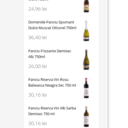
24,96
lei
Domeniile Panciu Spumant
Dulce Muscat Ottonel 750ml
36,40
lei
Panciu Frizzante Demisec
Alb 750ml
26,00
lei
Panciu Riserva Vin Rosu
Babeasca Neagra Sec 750 ml
30,16
lei
Panciu Riserva Vin Alb Sarba
Demisec 750 ml
30,16
lei