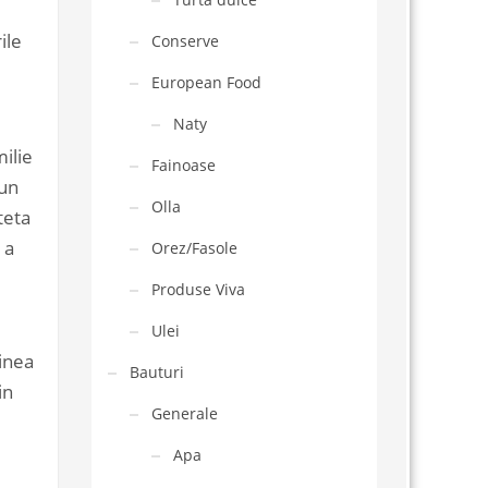
ile
Conserve
European Food
Naty
ilie
Fainoase
 un
Olla
teta
 a
Orez/Fasole
Produse Viva
.
Ulei
ginea
Bauturi
in
Generale
Apa