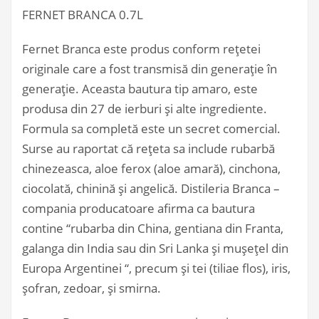
FERNET BRANCA 0.7L
Fernet Branca este produs conform rețetei
originale care a fost transmisă din generație în
generație. Aceasta bautura tip amaro, este
produsa din 27 de ierburi și alte ingrediente.
Formula sa completă este un secret comercial.
Surse au raportat că rețeta sa include rubarbă
chinezeasca, aloe ferox (aloe amară), cinchona,
ciocolată, chinină și angelică. Distileria Branca –
compania producatoare afirma ca bautura
contine “rubarba din China, gentiana din Franta,
galanga din India sau din Sri Lanka și mușețel din
Europa Argentinei “, precum și tei (tiliae flos), iris,
șofran, zedoar, și smirna.