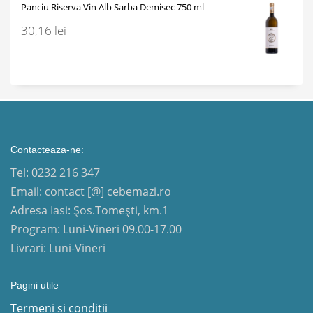
Panciu Riserva Vin Alb Sarba Demisec 750 ml
30,16
lei
Contacteaza-ne:
Tel: 0232 216 347
Email: contact [@] cebemazi.ro
Adresa Iasi: Șos.Tomești, km.1
Program: Luni-Vineri 09.00-17.00
Livrari: Luni-Vineri
Pagini utile
Termeni si conditii