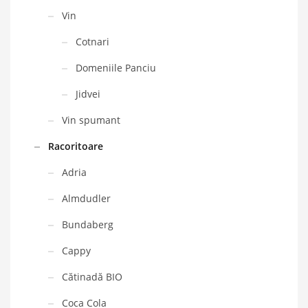
Vin
Cotnari
Domeniile Panciu
Jidvei
Vin spumant
Racoritoare
Adria
Almdudler
Bundaberg
Cappy
Cătinadă BIO
Coca Cola