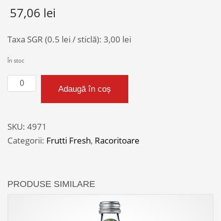
57,06
lei
Taxa SGR (0.5 lei / sticlă):
3,00
lei
În stoc
Cantitate
Adaugă în coș
FRUTTI
FRESH
PERE
SKU:
4971
2.5L
Categorii:
Frutti Fresh
,
Racoritoare
PET
BAX
PRODUSE SIMILARE