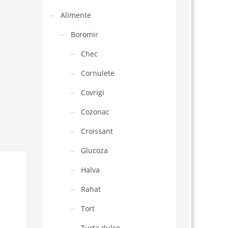
Alimente
Boromir
Chec
Cornulete
Covrigi
Cozonac
Croissant
Glucoza
Halva
Rahat
Tort
Turta dulce