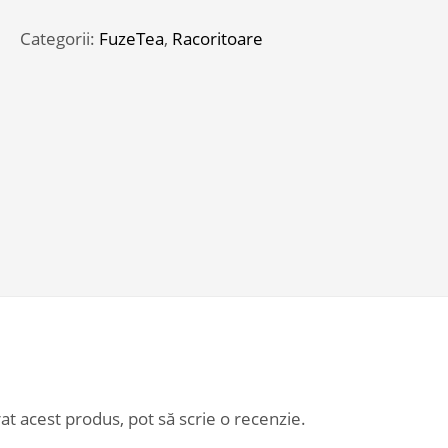
TEA
LEMON
Categorii:
FuzeTea
,
Racoritoare
GRASS(500PETX12)
at acest produs, pot să scrie o recenzie.