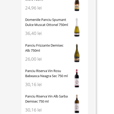
24,96
lei
Domeniile Panciu Spumant
Dulce Muscat Ottonel 750ml
36,40
lei
Panciu Frizzante Demisec
Alb 750ml
26,00
lei
Panciu Riserva Vin Rosu
Babeasca Neagra Sec 750 ml
30,16
lei
Panciu Riserva Vin Alb Sarba
Demisec 750 ml
30,16
lei