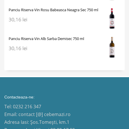
Panciu Riserva Vin Rosu Babeasca Neagra Sec 750 ml
30,16
lei
Panciu Riserva Vin Alb Sarba Demisec 750 ml
30,16
lei
Contacteaza-ne:
Tel: 0232 216 347
Email: contact [@] cebemazi.ro
Adresa Iasi: Șos.Tomești, km.1