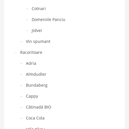
Cotnari
Domeniile Panciu
Jidvei
Vin spumant
Racoritoare
Adria
Almdudler
Bundaberg
Cappy
Cătinadă BIO
Coca Cola
cola plus+