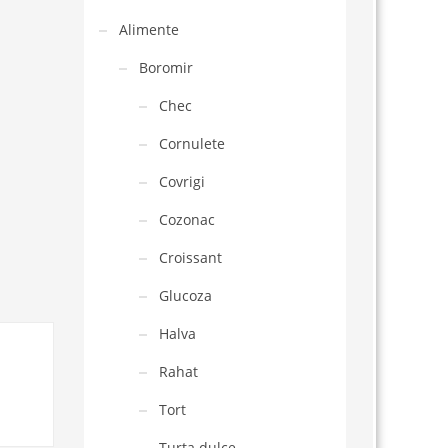
Alimente
Boromir
Chec
Cornulete
Covrigi
Cozonac
Croissant
Glucoza
Halva
Rahat
Tort
Turta dulce