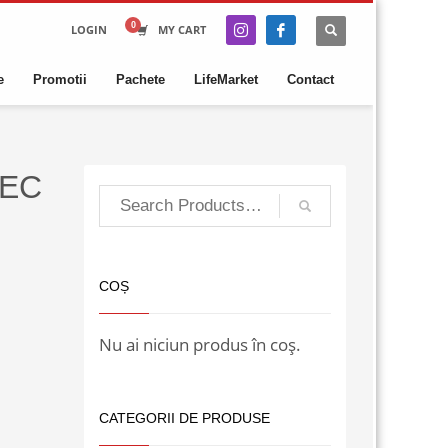
LOGIN
MY CART
e
Promotii
Pachete
LifeMarket
Contact
SEC
COȘ
Nu ai niciun produs în coș.
CATEGORII DE PRODUSE