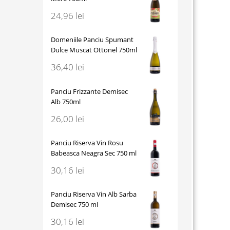
24,96
lei
Domeniile Panciu Spumant
Dulce Muscat Ottonel 750ml
36,40
lei
Panciu Frizzante Demisec
Alb 750ml
26,00
lei
Panciu Riserva Vin Rosu
Babeasca Neagra Sec 750 ml
30,16
lei
Panciu Riserva Vin Alb Sarba
Demisec 750 ml
30,16
lei