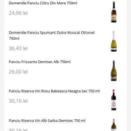
Domeniile Panciu Cidru Din Mere 750ml
24,96
lei
Domeniile Panciu Spumant Dulce Muscat Ottonel
750ml
36,40
lei
Panciu Frizzante Demisec Alb 750ml
26,00
lei
Panciu Riserva Vin Rosu Babeasca Neagra Sec 750 ml
30,16
lei
Panciu Riserva Vin Alb Sarba Demisec 750 ml
30,16
lei