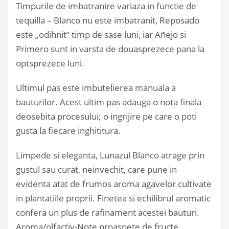
Timpurile de imbatranire variaza in functie de
tequilla – Blanco nu este imbatranit, Reposado
este „odihnit” timp de sase luni, iar Añejo si
Primero sunt in varsta de douasprezece pana la
optsprezece luni.
Ultimul pas este imbutelierea manuala a
bauturilor. Acest ultim pas adauga o nota finala
deosebita procesului; o ingrijire pe care o poti
gusta la fiecare inghititura.
Limpede si eleganta, Lunazul Blanco atrage prin
gustul sau curat, neinvechit, care pune in
evidenta atat de frumos aroma agavelor cultivate
in plantatiile proprii. Finetea si echilibrul aromatic
confera un plus de rafinament acestei bauturi.
Aroma/olfactiv-Note proaspete de fructe