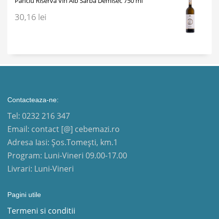
Panciu Riserva Vin Alb Sarba Demisec 750 ml
30,16
lei
Contacteaza-ne:
Tel: 0232 216 347
Email: contact [@] cebemazi.ro
Adresa Iasi: Șos.Tomești, km.1
Program: Luni-Vineri 09.00-17.00
Livrari: Luni-Vineri
Pagini utile
Termeni si conditii