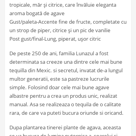
tropicale, măr și citrice, care învăluie eleganta
aroma bogată de agave
Gust/paleta-Accente fine de fructe, completate cu
un strop de piper, citrice și un pic de vanilie
Post gust/final-Lung, piperat, ușor citric
De peste 250 de ani, familia Lunazul a fost
determinata sa creeze una dintre cele mai bune
tequilla din Mexic. si secretul, invatat de-a lungul
multor generatii, este sa pastreze lucrurile
simple. Folosind doar cele mai bune agave
albastre pentru a crea un produs unic, realizat
manual. Asa se realizeaza o tequila de o calitate
rara, de care va puteti bucura oriunde si oricand.
Dupa plantarea tinerei plante de agava, aceasta
se va bucura de lumina puternica a soarelui si