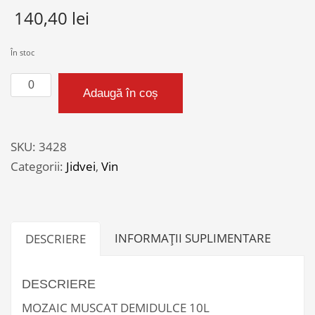
140,40
lei
În stoc
Cantitate
Adaugă în coș
MOZAIC
MUSCAT
DEMIDULCE
SKU:
3428
10L
Categorii:
Jidvei
,
Vin
INFORMAȚII SUPLIMENTARE
DESCRIERE
DESCRIERE
MOZAIC MUSCAT DEMIDULCE 10L