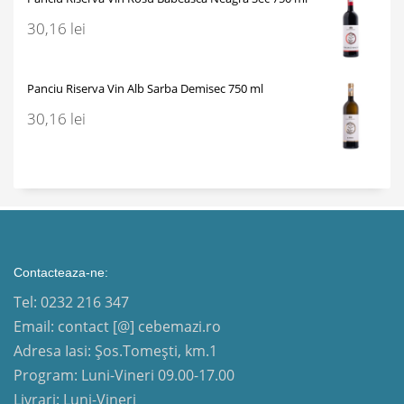
30,16
lei
Panciu Riserva Vin Alb Sarba Demisec 750 ml
30,16
lei
Contacteaza-ne:
Tel: 0232 216 347
Email: contact [@] cebemazi.ro
Adresa Iasi: Șos.Tomești, km.1
Program: Luni-Vineri 09.00-17.00
Livrari: Luni-Vineri