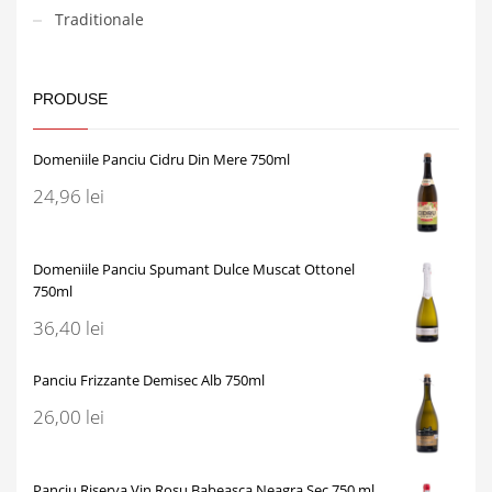
Traditionale
PRODUSE
Domeniile Panciu Cidru Din Mere 750ml
24,96
lei
Domeniile Panciu Spumant Dulce Muscat Ottonel
750ml
36,40
lei
Panciu Frizzante Demisec Alb 750ml
26,00
lei
Panciu Riserva Vin Rosu Babeasca Neagra Sec 750 ml