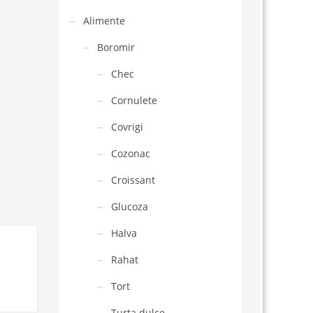
Alimente
Boromir
Chec
Cornulete
Covrigi
Cozonac
Croissant
Glucoza
Halva
Rahat
Tort
Turta dulce