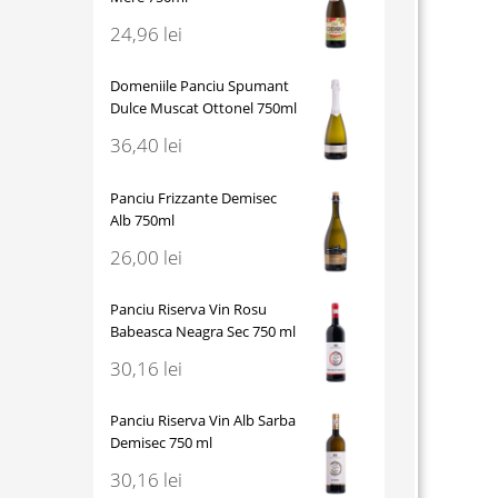
24,96
lei
Domeniile Panciu Spumant
Dulce Muscat Ottonel 750ml
36,40
lei
Panciu Frizzante Demisec
Alb 750ml
26,00
lei
Panciu Riserva Vin Rosu
Babeasca Neagra Sec 750 ml
30,16
lei
Panciu Riserva Vin Alb Sarba
Demisec 750 ml
30,16
lei